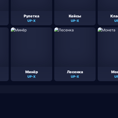
Рулетка
Кейсы
Кла
UP-X
UP-X
U
Минёр
Лесенка
Мо
UP-X
UP-X
U