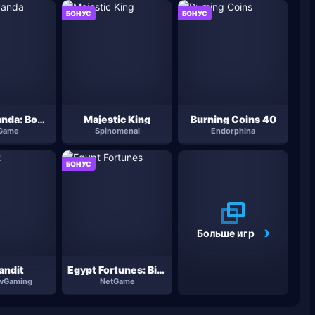
БОНУС
БОНУС
Luck of Panda: Bonus Co...
Majestic King
Burning Coins 40
Game
Spinomenal
Endorphina
БОНУС
Больше игр
andit
Egypt Fortunes: Bingo Bo...
wGaming
NetGame