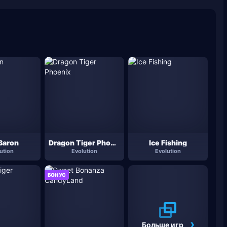
Baron
Dragon Tiger Phoenix
Ice Fishing
ution
Evolution
Evolution
БОНУС
Больше игр