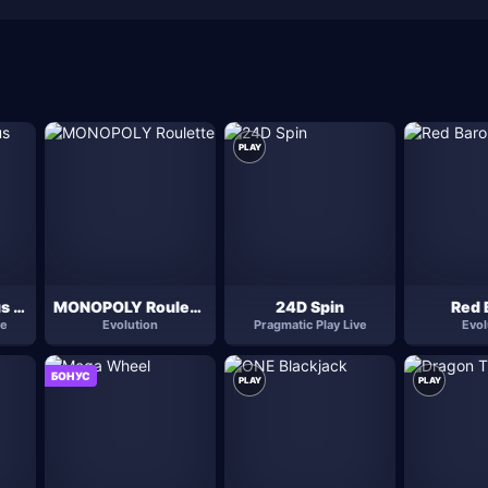
PLAY
Gates of Olympus Roulette
MONOPOLY Roulette
24D Spin
Red 
ve
Evolution
Pragmatic Play Live
Evol
БОНУС
PLAY
PLAY