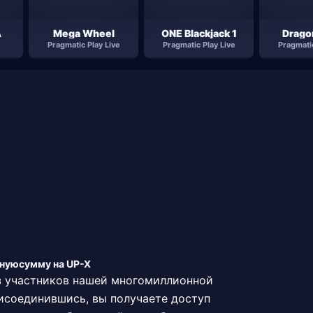
A
Mega Wheel
ONE Blackjack 1
Drago
Pragmatic Play Live
Pragmatic Play Live
Pragmatic
пную
сумму на UP-X
з участников нашей многомиллионной
исоединившись, вы получаете доступ