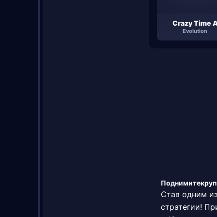
Crazy Time 
Evolution
Поднимите
кру
Став одним и
стратегии! Пр