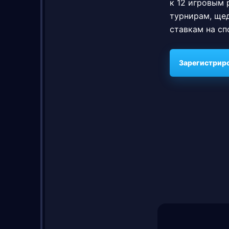
к 12 игровым
турнирам, ще
ставкам на сп
Зарегистрир